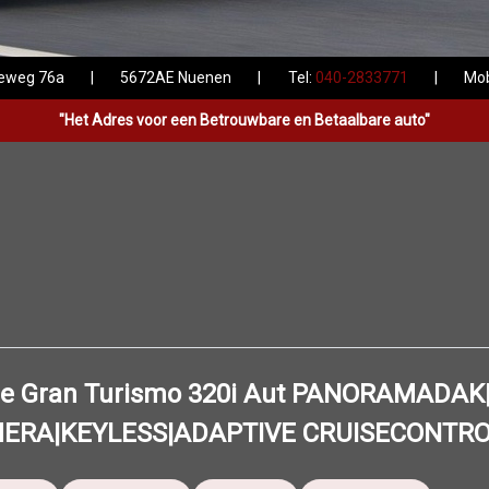
seweg 76a
|
5672AE Nuenen
|
Tel:
040-2833771
|
Mo
"Het Adres voor een Betrouwbare en Betaalbare auto"
ie Gran Turismo 320i Aut PANORAMADA
MERA|KEYLESS|ADAPTIVE CRUISECONTR