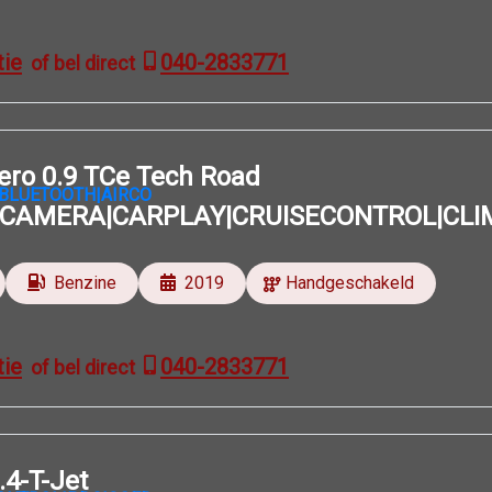
tie
040-2833771
of bel direct
ero 0.9 TCe Tech Road
|CAMERA|CARPLAY|CRUISECONTROL|CLI
Benzine
2019
Handgeschakeld
tie
040-2833771
of bel direct
.4-T-Jet