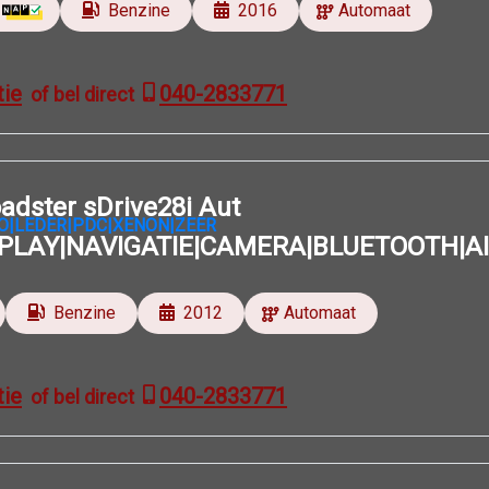
Benzine
2016
Automaat
tie
040-2833771
of bel direct
dster sDrive28i Aut
PLAY|NAVIGATIE|CAMERA|BLUETOOTH|A
Benzine
2012
Automaat
tie
040-2833771
of bel direct