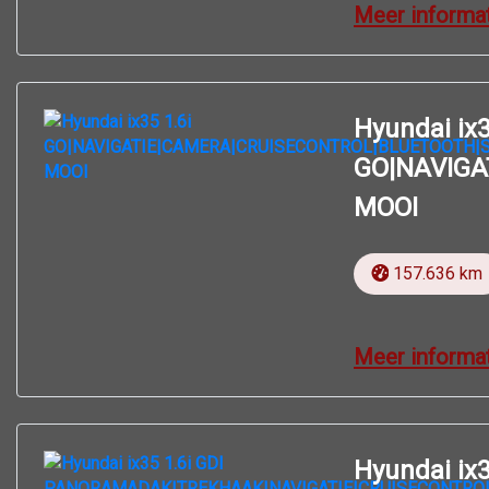
Meer informa
Hyundai ix3
GO|NAVIGA
MOOI
157.636 km
Meer informa
Hyundai ix3