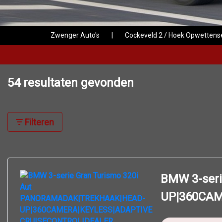
Zwenger Auto's
|
Cockeveld 2 / Hoek Opwetten
54 resultaten gevonden
Filteren
BMW 3-ser
UP|360CA