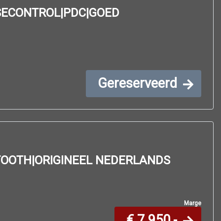
SECONTROL|PDC|GOED
Gereserveerd
TOOTH|ORIGINEEL NEDERLANDS
Marge
€ 7.950,-