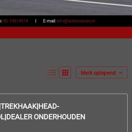
b:
06-19614514
|
E-mail:
info@autonuenen.nl
Merk oplopend
K|TREKHAAK|HEAD-
OL|DEALER ONDERHOUDEN