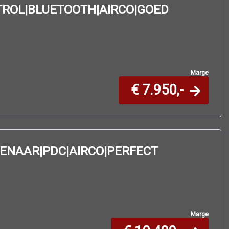
ROL|BLUETOOTH|AIRCO|GOED
Marge
€ 7.950,-
EIGENAAR|PDC|AIRCO|PERFECT
Marge