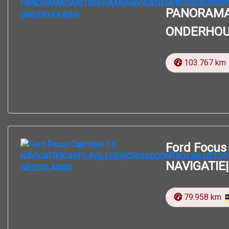
PANORAMA
ONDERHO
103.767 km
Ford Focus 
NAVIGATIE
79.958 km