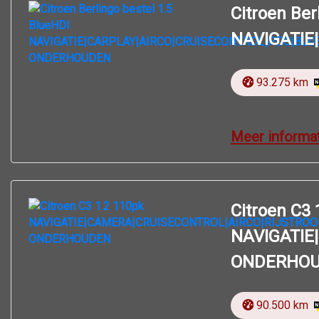
Citroen Ber
NAVIGATIE
93.275 km
Meer informa
Citroen C3 
NAVIGATIE
ONDERHO
90.500 km