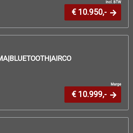
Incl. BTW
€ 10.950,-
MA|BLUETOOTH|AIRCO
Marge
€ 10.999,-