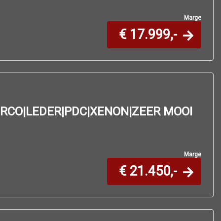
Marge
€ 17.999,-
IRCO|LEDER|PDC|XENON|ZEER MOOI
Marge
€ 21.450,-