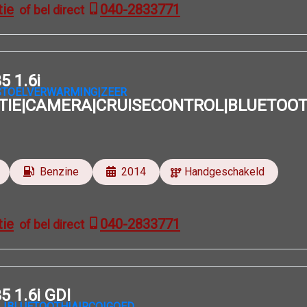
tie
040-2833771
of bel direct
5 1.6i
TIE|CAMERA|CRUISECONTROL|BLUETOO
Benzine
2014
Handgeschakeld
tie
040-2833771
of bel direct
5 1.6i GDI