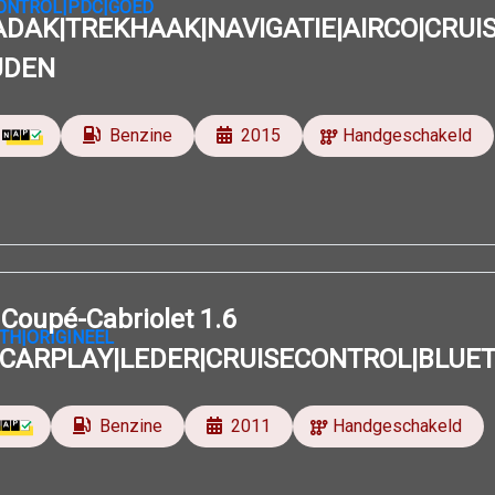
DAK|TREKHAAK|NAVIGATIE|AIRCO|CRUI
UDEN
Benzine
2015
Handgeschakeld
Coupé-Cabriolet 1.6
|CARPLAY|LEDER|CRUISECONTROL|BLUE
Benzine
2011
Handgeschakeld