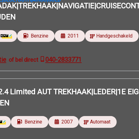
DAK|TREKHAAK|NAVIGATIE|CRUISECONT
UDEN
Benzine
2011
Handgeschakeld
tie
040-2833771
of bel direct
t 2.4 Limited AUT TREKHAAK|LEDER|1E 
EN
Benzine
2007
Automaat