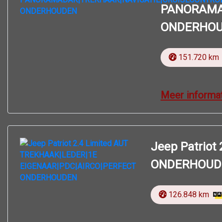
PANORAMA
ONDERHO
151.720 km
Meer informa
Jeep Patrio
ONDERHOUD
126.848 km