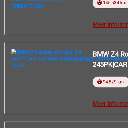
145.534 km
Meer informa
BMW Z4 Roa
245PK|CAR
94.829 km
Meer informa