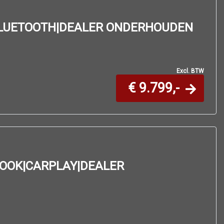
|BLUETOOTH|DEALER ONDERHOUDEN
Excl. BTW
€ 9.799,-
ROOK|CARPLAY|DEALER