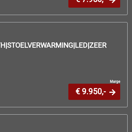
TH|STOELVERWARMING|LED|ZEER
Marge
€ 9.950,-