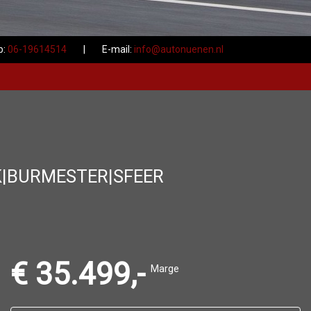
b:
06-19614514
|
E-mail:
info@autonuenen.nl
K|BURMESTER|SFEER
€ 35.499,-
Marge