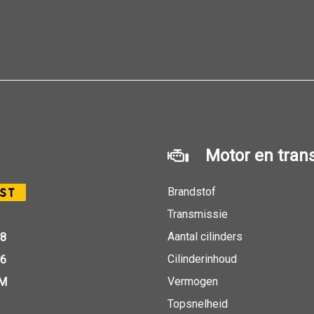
Motor en tran
Brandstof
ST
Transmissie
Aantal cilinders
18
Cilinderinhoud
26
Vermogen
KM
Topsnelheid