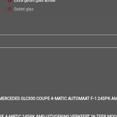
Extra getint glas achter
Getint glas
Glazen schuifdak
Koplampen adaptief
Led achterlichten
Led dagrijverlichting
Led koplampen
Lichtmetalen velgen
Lichtmetalen velgen 19"
Park distance control
Parkeersensor achter
Parkeersensor voor
ERCEDES GLC300 COUPE 4-MATIC AUTOMAAT F-1 245PK AM
Ruitensproeiers/wisserbladen verwarmbaar
Sportvelgen
E 4-MATIC 245PK AMG UITVOERING VERKEERT IN ZEER MOO