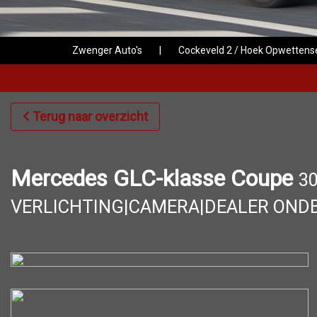
Zwenger Auto's
|
Cockeveld 2 / Hoek Opwetten
Terug naar overzicht
Mercedes GLC-klasse Coupe
3
VERLICHTING|CAMERA|DEALER ON