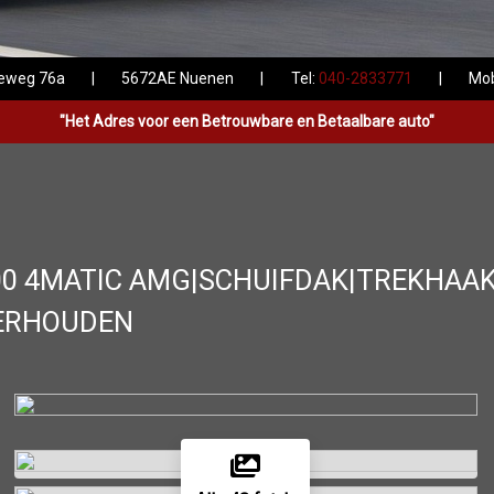
seweg 76a
|
5672AE Nuenen
|
Tel:
040-2833771
|
Mo
"Het Adres voor een Betrouwbare en Betaalbare auto"
00 4MATIC AMG|SCHUIFDAK|TREKHAA
DERHOUDEN