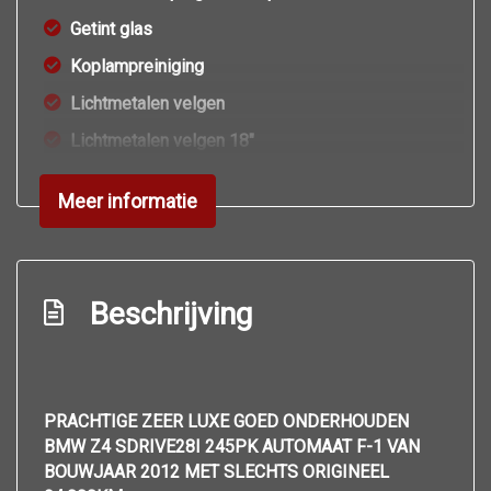
Getint glas
Koplampreiniging
Lichtmetalen velgen
Lichtmetalen velgen 18"
Park distance control
Meer informatie
Parkeersensor voor en achter
Ruitensproeiers/wisserbladen verwarmbaar
Sportvelgen
Beschrijving
Usb aansluiting
Windscherm
Overige
PRACHTIGE ZEER LUXE GOED ONDERHOUDEN
BMW Z4 SDRIVE28I 245PK AUTOMAAT F-1 VAN
Anti blokkeer systeem
BOUWJAAR 2012 MET SLECHTS ORIGINEEL