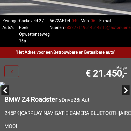
Zwenger
Cockeveld 2 /
5672AE
Tel:
040-
Mob:
06-
E-mail:
Auto's
Hoek
Nuenen
2833771
19614514
info@autonuenen
Opwettenseweg
76a
"Het Adres voor een Betrouwbare en Betaalbare auto"
Marge
€ 21.450,-
BMW Z4 Roadster
sDrive28i Aut
245PK|CARPLAY|NAVIGATIE|CAMERA|BLUETOOTH|AIRC
MOOI