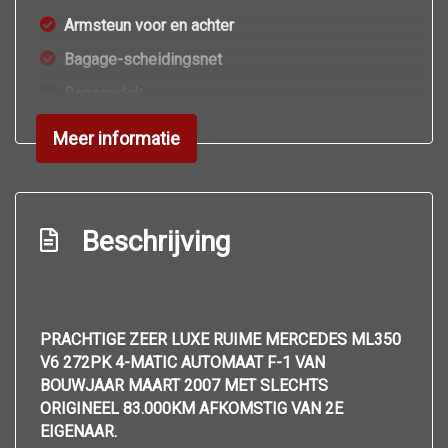
Armsteun voor en achter
Bagage-scheidingsnet
Bagagedek
Boordcomputer
Meer informatie
Buitentemperatuurmeter
Electronic climate control
Elektrisch verstelbare bestuurdersstoel
Beschrijving
Elektrisch verstelbare passagiersstoel
Elektrische ramen voor en achter
Hoofdsteunen anti-whiplash
PRACHTIGE ZEER LUXE RUIME MERCEDES ML350
V6 272PK 4-MATIC AUTOMAAT F-1 VAN
Isofix voor kinderstoel
BOUWJAAR MAART 2007 MET SLECHTS
Kunstlederen/stof bekleding
ORIGINEEL 83.000KM AFKOMSTIG VAN 2E
EIGENAAR.
Lendesteun