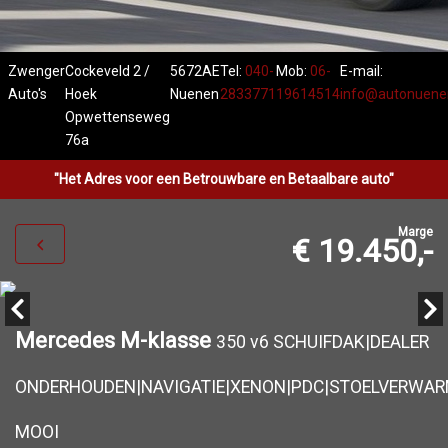
Zwenger
Cockeveld 2 /
5672AE
Tel:
040-
Mob:
06-
E-mail:
Auto's
Hoek
Nuenen
2833771
19614514
info@autonuenen
Opwettenseweg
76a
"Het Adres voor een Betrouwbare en Betaalbare auto"
Marge
€ 19.450,-
Mercedes M-klasse
350 v6 SCHUIFDAK|DEALER
ONDERHOUDEN|NAVIGATIE|XENON|PDC|STOELVERWAR
MOOI