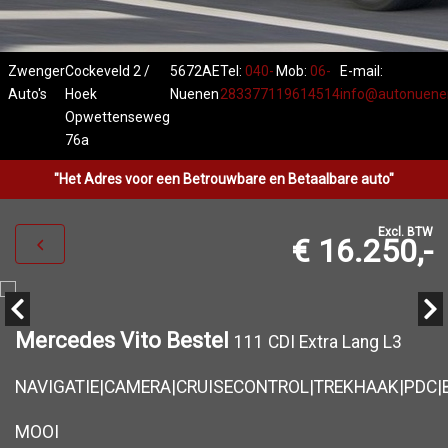
Zwenger
Cockeveld 2 /
5672AE
Tel:
040-
Mob:
06-
E-mail:
Auto's
Hoek
Nuenen
2833771
19614514
info@autonuenen
Opwettenseweg
76a
"Het Adres voor een Betrouwbare en Betaalbare auto"
Excl. BTW
€ 16.250,-
Mercedes Vito Bestel
111 CDI Extra Lang L3
NAVIGATIE|CAMERA|CRUISECONTROL|TREKHAAK|PDC|
MOOI