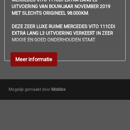
Airco
UITVOERING VAN BOUWJAAR NOVEMBER 2019
MET SLECHTS ORIGINEEL 98.000KM.
Airconditioning
Boordcomputer
DEZE ZEER LUXE RUIME MERCEDES VITO 111CDI
Elektrische ramen voor
EXTRA LANG L3 UITVOERING VERKEERT IN ZEER
MOOIE EN GOED ONDERHOUDEN STAAT.
Handsfree bellen bluetooth bellen
Houten vloer in laadruimte
UITGEVOERD MET DE VOLGENDE LUXE OPTIES:
Meer informatie
Middenarmsteun voor
-AIRCONDITIONING,
Navigatie full-map
-ACHTERUIT RIJ CAMERA+PDC VOOR EN ACHTER,
-ATTENTION ASSIST,
Radio-usb speler
-AIRBAGS,
Mogelijk gemaakt door
Mobilox
Stuur verstelbaar
-ADBLUE SYSTEEM,
-BOORDCOMPUTER,
Stuurbekrachtiging
-BLUE-TOOTH BELLEN+MUZIEK AFSPELEN,
Tussenschot volledig
-CENTRALE DEUR VERGRENDELING OP
AFSTANDBEDIENING,
Zijwandbekleding laadruimte
-CRUISE CONTROL,