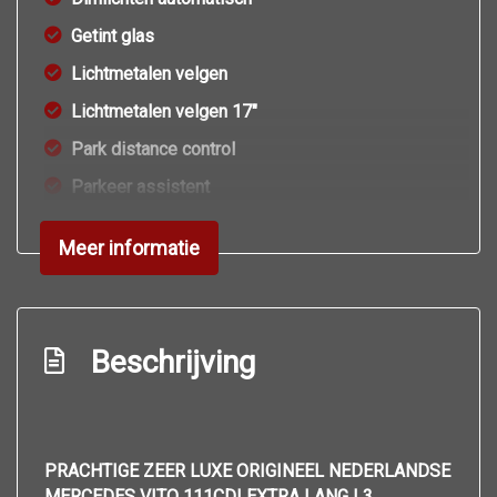
Getint glas
Lichtmetalen velgen
Lichtmetalen velgen 17"
Park distance control
Parkeer assistent
Sidebars
Meer informatie
Sportvelgen
Trekhaak
Usb aansluiting
Beschrijving
Zijschuifdeur rechts
Interieur
PRACHTIGE ZEER LUXE ORIGINEEL NEDERLANDSE
6 versnellingen
MERCEDES VITO 111CDI EXTRA LANG L3