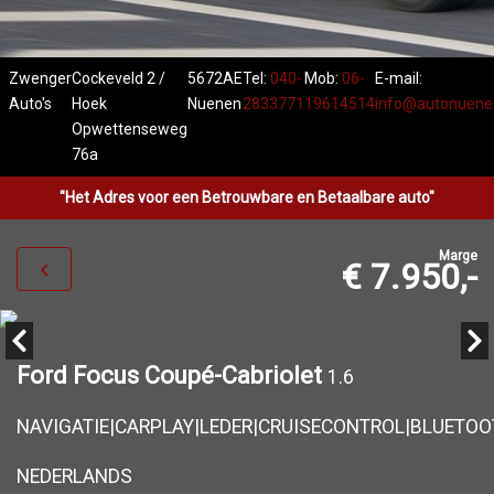
Zwenger
Cockeveld 2 /
5672AE
Tel:
040-
Mob:
06-
E-mail:
Auto's
Hoek
Nuenen
2833771
19614514
info@autonuenen
Opwettenseweg
76a
"Het Adres voor een Betrouwbare en Betaalbare auto"
Marge
€ 7.950,-
Ford Focus Coupé-Cabriolet
1.6
NAVIGATIE|CARPLAY|LEDER|CRUISECONTROL|BLUETOO
NEDERLANDS