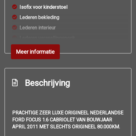
Isofix voor kinderstoel
Lederen bekleding
Lederen interieur
Lederen versnellingspook
Lendesteun
Meer informatie
Middenarmsteun voor
Navigatie full-map
Radio-usb speler
Beschrijving
Sportstoelen
Stuurbekrachtiging
Voorstoelen verwarmd
PRACHTIGE ZEER LUXE ORIGINEEL NEDERLANDSE
FORD FOCUS 1.6 CABRIOLET VAN BOUWJAAR
Voorstoelen verwarmd
APRIL 2011 MET SLECHTS ORIGINEEL 80.000KM.
Overige