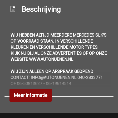
Lichtmetalen velgen 16"
Beschrijving
Lichtmetalen velgen 17"
Lichtmetalen velgen 18"
Lichtmetalen velgen 5-spaaks 17"
WIJ HEBBEN ALTIJD MEERDERE MERCEDES SLK'S
Metaalkleur
OP VOORRAAD STAAN, IN VERSCHILLENDE
KLEUREN EN VERSCHILLENDE MOTOR TYPES.
Panoramadak
KIJK NU BIJ AL ONZE ADVERTENTIES OF OP ONZE
Park distance control
WEBSITE WWW.AUTONUENEN.NL
Parkeersensor achter
WIJ ZIJN ALLEEN OP AFSPRAAK GEOPEND
Ruitensproeiers/wisserbladen verwarmbaar
CONTACT: INFO@AUTONUENEN.NL 040-2833771
OF 06-50813637 - 06-19614514
Side-skirts
Sportonderstel
Meer informatie
Sportvelgen
Uitlaatsierstuk