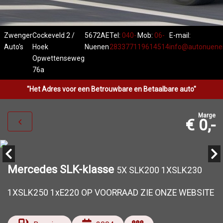
Zwenger
Cockeveld 2 /
5672AE
Tel:
040-
Mob:
06-
E-mail:
Auto's
Hoek
Nuenen
2833771
19614514
info@autonuenen
Opwettenseweg
76a
"Het Adres voor een Betrouwbare en Betaalbare auto"
Marge
€ 0,-
Mercedes SLK-klasse
5X SLK200 1XSLK230
1XSLK250 1xE220 OP VOORRAAD ZIE ONZE WEBSITE